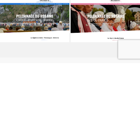
Contact
223 chemin de Beaumes à Mazan
–
84200
Carpentras
06 21 63 22 83
Si vous souhaitez avoir plus
d’informations ou si vous avez des
questions, n’hésitez pas à nous contacter
grâce au formulaire de contact ci-