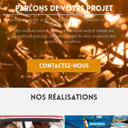
Parlons de votre projet
Une idée de projet, un besoin de conseil, de réponses en terme de
tarif ou de délai ?
Mes connaissances en développement web et mobile me
permettent quel que soit votre projet de vous proposer des
solutions adaptées.
contactez-nous
Nos réalisations